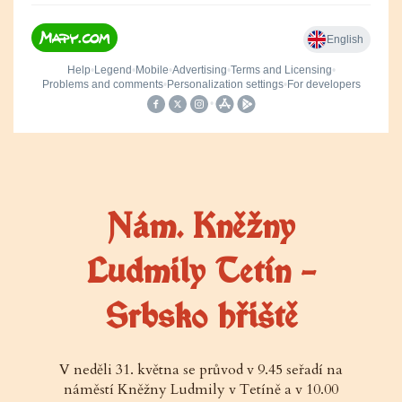
Nám. Kněžny
Ludmily Tetín –
Srbsko hřiště
V neděli 31. května se průvod v 9.45 seřadí na
náměstí Kněžny Ludmily v Tetíně a v 10.00