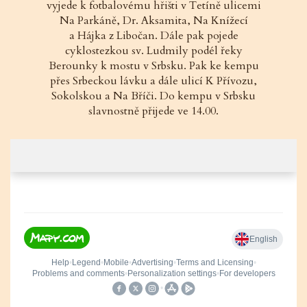
vyjede k fotbalovému hřišti v Tetíně ulicemi
Na Parkáně, Dr. Aksamita, Na Knížecí
a Hájka z Libočan. Dále pak pojede
cyklostezkou sv. Ludmily podél řeky
Berounky k mostu v Srbsku. Pak ke kempu
přes Srbeckou lávku a dále ulicí K Přívozu,
Sokolskou a Na Bříči. Do kempu v Srbsku
slavnostně přijede ve 14.00.