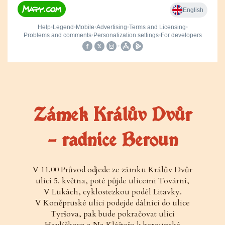
Zámek Králův Dvůr
– radnice Beroun
V 11.00 Průvod odjede ze zámku Králův Dvůr
ulicí 5. května, poté půjde ulicemi Tovární,
V Lukách, cyklostezkou podél Litavky.
V Koněpruské ulici podejde dálnici do ulice
Tyršova, pak bude pokračovat ulicí
Havlíčkova a Na Klášteře k berounské