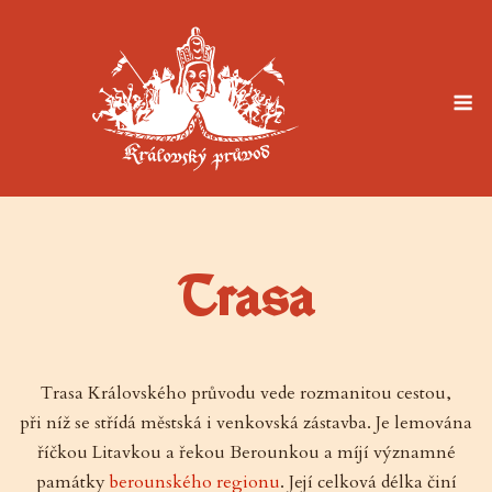
Skip
to
content
M
Trasa
Trasa Královského průvodu vede rozmanitou cestou,
při níž se střídá městská i venkovská zástavba. Je lemována
říčkou Litavkou a řekou Berounkou a míjí významné
památky
berounského regionu
. Její celková délka činí