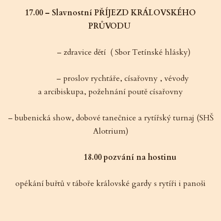
17.00 – Slavnostní PŘÍJEZD KRÁLOVSKÉHO
PRŮVODU
– zdravice dětí ( Sbor Tetínské hlásky)
– proslov rychtáře, císařovny , vévody
a arcibiskupa, požehnání poutě císařovny
– bubenická show, dobové tanečnice a rytířský turnaj (SHŠ
Alotrium)
18.00 pozvání na hostinu
opékání buřtů v táboře královské gardy s rytíři i panoši