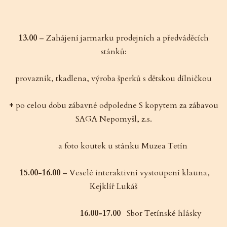
13.00
– Zahájení jarmarku prodejních a předváděcích
stánků:
provazník, tkadlena, výroba šperků s dětskou dílničkou
+
po celou dobu zábavné odpoledne S kopytem za zábavou
SAGA Nepomyšl, z.s.
a foto koutek u stánku Muzea Tetín
15.00-16.00
– Veselé interaktivní vystoupení klauna,
Kejklíř Lukáš
16.00-17.00
Sbor Tetínské hlásky