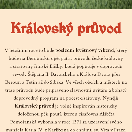
Královský průvod
V letošním roce to bude
poslední květnový víkend
, který
bude na Berounsku opět patřit průvodu české královny
a císařovny římské Elišky, která poputuje v doprovodu
vévody Štěpána II. Bavorského z Králova Dvora přes
Beroun a Tetín až do Srbska. Ve všech obcích a městech na
trase průvodu bude připraveno slavnostní uvítání a bohatý
doprovodný program na počest císařovny. Nynější
Královský průvod
je volně inspirován historicky
doloženou pěší poutí, kterou císařovna Alžběta
Pomořanská vykonala v roce 1371 za uzdravení svého
manžela Karla IV. z Karlštejna do chrámu sv. Víta v Praze.